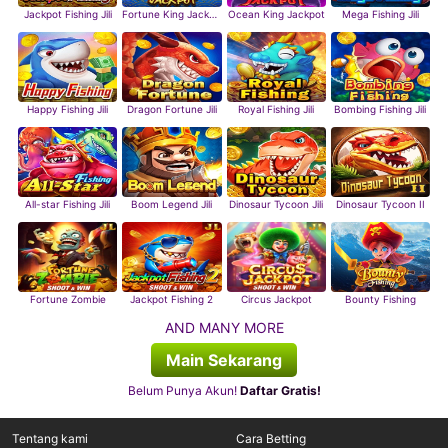
Jackpot Fishing Jili
Fortune King Jackpot
Ocean King Jackpot
Mega Fishing Jili
Happy Fishing Jili
Dragon Fortune Jili
Royal Fishing Jili
Bombing Fishing Jili
All-star Fishing Jili
Boom Legend Jili
Dinosaur Tycoon Jili
Dinosaur Tycoon II
Fortune Zombie
Jackpot Fishing 2
Circus Jackpot
Bounty Fishing
AND MANY MORE
Main Sekarang
Belum Punya Akun!
Daftar Gratis!
Tentang kami
Cara Betting