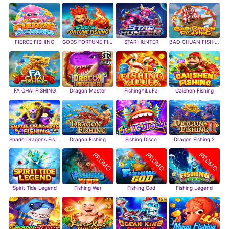
FIERCE FISHING
GODS FORTUNE FISHING
STAR HUNTER
BAO CHUAN FISHING
FA CHAI FISHING
Dragon Master
FishingYiLuFa
CaiShen Fishing
Shade Dragons Fishing
Dragon Fishing
Fishing Disco
Dragon Fishing 2
PROMO
PROMO
PROMO
Spirit Tide Legend
Fishing War
Fishing God
Fishing Legend